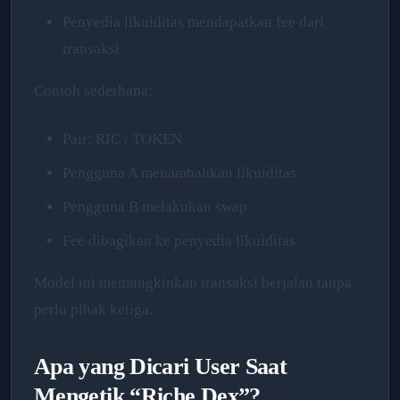
Penyedia likuiditas mendapatkan fee dari
transaksi
Contoh sederhana:
Pair: RIC / TOKEN
Pengguna A menambahkan likuiditas
Pengguna B melakukan swap
Fee dibagikan ke penyedia likuiditas
Model ini memungkinkan transaksi berjalan tanpa
perlu pihak ketiga.
Apa yang Dicari User Saat
Mengetik “Riche Dex”?