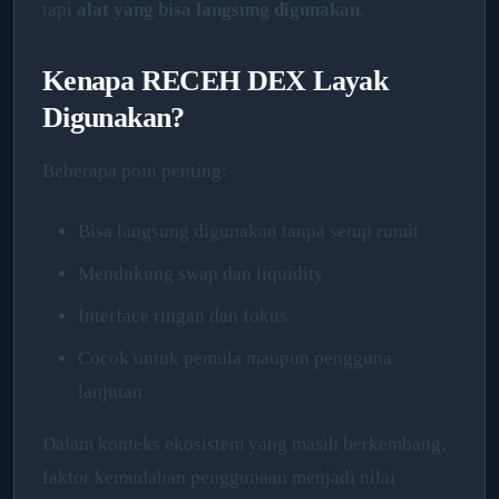
tapi
alat yang bisa langsung digunakan
.
Kenapa RECEH DEX Layak
Digunakan?
Beberapa poin penting:
Bisa langsung digunakan tanpa setup rumit
Mendukung swap dan liquidity
Interface ringan dan fokus
Cocok untuk pemula maupun pengguna
lanjutan
Dalam konteks ekosistem yang masih berkembang,
faktor kemudahan penggunaan menjadi nilai