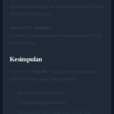
Belum banyak yang jelas, sehingga alternatif seperti
RECEH DEX digunakan.
Apa itu RIC liquidity?
Likuiditas yang digunakan dalam pasangan trading
di RicheChain.
Kesimpulan
Pencarian
“riche dex”
pada dasarnya mengarah
pada kebutuhan yang sangat spesifik:
Swap token di RicheChain
Trading menggunakan RIC
Menemukan DEX yang benar-benar bisa