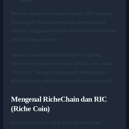
Berbeda dengan exchange terpusat, DEX berjalan
langsung di blockchain melalui smart contract.
Artinya, pengguna memiliki kontrol penuh atas aset
mereka tanpa perantara.
Namun, karena RicheChain masih tergolong
ekosistem yang belum banyak dibahas, pencarian
“riche dex” sering berujung pada kebingungan:
platform mana yang benar-benar bisa digunakan?
Mengenal RicheChain dan RIC
(Riche Coin)
Sebelum masuk ke DEX, penting memahami