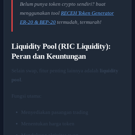
Belum punya token crypto sendiri? buat
menggunakan tool
RECEH Token Generator
ER-20 & BEP-20
termudah, termurah!
Liquidity Pool (RIC Liquidity):
Peran dan Keuntungan
Selain swap, fitur penting lainnya adalah
liquidity
pool
.
Fungsi utama:
Menyediakan pasangan trading
Menentukan harga token