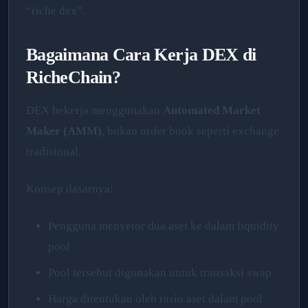
“riche dex”.
Bagaimana Cara Kerja DEX di
RicheChain?
DEX bekerja menggunakan
Automated Market
Maker (AMM)
, bukan order book seperti exchange
tradisional.
Konsep dasarnya:
Pengguna menyetor dua aset ke dalam liquidity
pool
Pool tersebut digunakan untuk transaksi swap
Harga ditentukan oleh rasio aset dalam pool