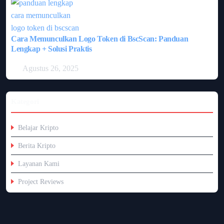
Cara Memunculkan Logo Token di BscScan: Panduan
Lengkap + Solusi Praktis
Agustus 26, 2025
Kategori
Belajar Kripto
Berita Kripto
Layanan Kami
Project Reviews