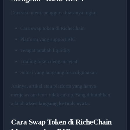
Dari sisi intent, pengguna biasanya ingin:
Cara swap token di RicheChain
Platform yang support RIC
Tempat tambah liquidity
Trading token dengan cepat
Solusi yang langsung bisa digunakan
Artinya, artikel atau platform yang hanya
menjelaskan teori tidak cukup. Yang dibutuhkan
adalah
akses langsung ke tools nyata
.
Cara Swap Token di RicheChain