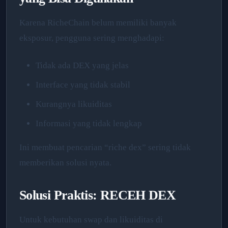
Karena RicheChain belum memiliki banyak
eksposur, pengguna sering menghadapi:
Tidak ada DEX yang jelas
Interface yang tidak stabil
Kurangnya likuiditas
Informasi yang tidak lengkap
Ini membuat pencarian “riche dex” sering tidak
memberikan solusi nyata.
Solusi Praktis: RECEH DEX
Untuk kebutuhan swap dan likuiditas di