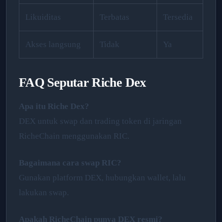
Likuiditas
Terbatas
Tersedia
Akses langsung
Tidak
Ya
FAQ Seputar Riche Dex
Apa itu Riche Dex?
DEX untuk swap dan trading token di jaringan
RicheChain menggunakan RIC.
Bagaimana cara swap RIC?
Gunakan platform DEX, hubungkan wallet, lalu
lakukan swap.
Apakah RicheChain punya DEX resmi?