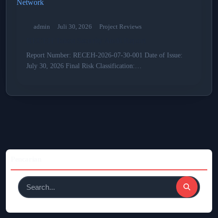
admin
Juli 30, 2026
Project Reviews
RECEH Token Security Audit Report
Report Number: RECEH-2026-07-30-001 Date of Issue:
July 30, 2026 Final Risk Classification:…
Pencarian
Search
for: