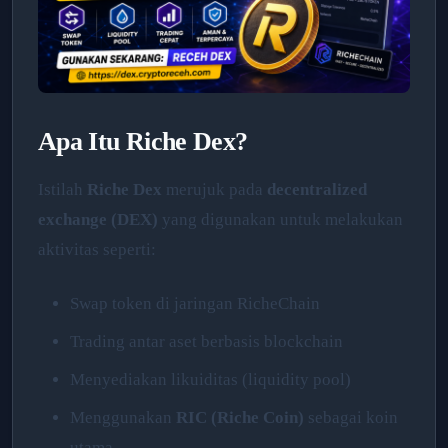
Apa Itu Riche Dex?
Istilah
Riche Dex
merujuk pada
decentralized
exchange (DEX)
yang digunakan untuk melakukan
aktivitas seperti:
Swap token di jaringan RicheChain
Trading antar aset berbasis blockchain
Menyediakan likuiditas (liquidity pool)
Menggunakan
RIC (Riche Coin)
sebagai koin
utama