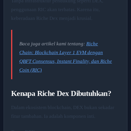
Tanpa infrastruktur pendukung seperti DEX,
penggunaan RIC akan terbatas. Karena itu,
keberadaan Riche Dex menjadi krusial.
Baca juga artikel kami tentang:
Riche
Chain: Blockchain Layer 1 EVM dengan
QBFT Consensus, Instant Finality, dan Riche
Coin (RIC)
Kenapa Riche Dex Dibutuhkan?
Dalam ekosistem blockchain, DEX bukan sekadar
fitur tambahan. Ia adalah komponen inti.