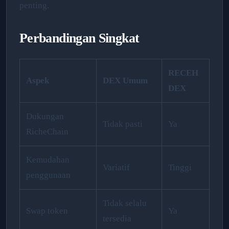
penting.
Perbandingan Singkat
RECEH
Aspek
DEX Umum
DEX
Dukungan
Tidak pasti
Ya
RicheChain
Kemudahan
Variatif
Tinggi
penggunaan
Tidak selalu
Swap token
Ya
tersedia