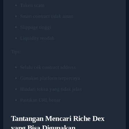
Token scam
Smart contract tidak aman
Slippage tinggi
Liquidity rendah
Tips:
Selalu cek contract address
Gunakan platform terpercaya
Hindari token yang tidak jelas
Pastikan URL benar
Tantangan Mencari Riche Dex
yang Bisa Digunakan