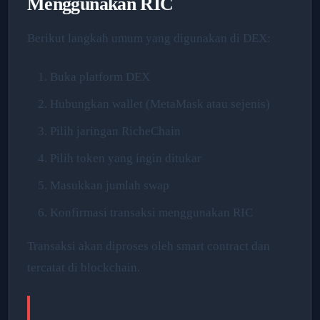
Menggunakan RIC
Berikut langkah umum yang digunakan di DEX:
Buka platform DEX
Hubungkan wallet (MetaMask atau sejenis)
Pilih jaringan RicheChain
Pilih token yang ingin ditukar
Masukkan jumlah swap
Konfirmasi transaksi menggunakan RIC
Transaksi akan diproses oleh smart contract dan
tercatat di blockchain.