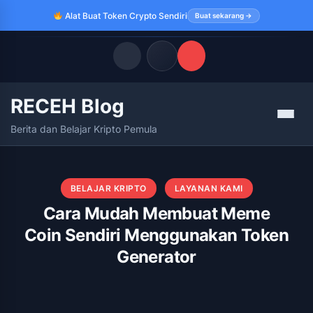
Alat Buat Token Crypto Sendiri
Buat sekarang →
RECEH Blog
Quick Links
Menu
Berita dan Belajar Kripto Pemula
LATEST UPDATES
Agustus 10, 2026
FOLLOW US
BELAJAR KRIPTO
LAYANAN KAMI
Cara Mudah Membuat Meme
Coin Sendiri Menggunakan Token
Generator