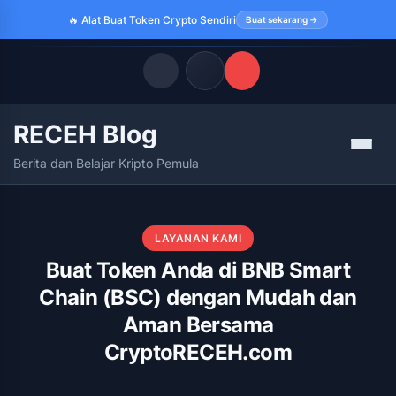
🔥 Alat Buat Token Crypto Sendiri
Buat sekarang →
RECEH Blog
Quick Links
Menu
Berita dan Belajar Kripto Pemula
LATEST UPDATES
Agustus 10, 2026
FOLLOW US
LAYANAN KAMI
Buat Token Anda di BNB Smart
Chain (BSC) dengan Mudah dan
Aman Bersama
CryptoRECEH.com